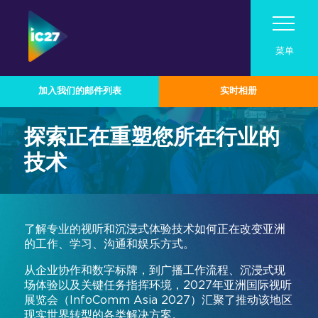
菜单
加入我们的邮件列表
实时相册
参观
探索正在重塑您所在行业的
展会活动
参观
技术
参展
路演活动
展会活动
关于InfoComm Asia
为何参观
联系我们
行业技术分类
成为2026参展商
Pro AV Connect 马来西亚路演活动
展会日程
了解专业的视听和沉浸式体验技术如何正在改变亚洲
亚洲专业音视频市场
峰会日程
的工作、学习、沟通和娱乐方式。
2026参展商专区
技术概览
在InfoComm Asia展示您的品牌
亚洲专业音视频案例研究
从企业协作和数字标牌，到广播工作流程、沉浸式现
演讲嘉宾名单
音频
专为企业协作与生产力而设计
加入我们的邮件列表
场体验以及关键任务指挥环境，2027年亚洲国际视听
为何参展
参展商中心
2026演讲者征集
展览会（InfoComm Asia 2027）汇聚了推动该地区
广播音视频
实时、沉浸式与体验式解决方案
参展商名录
现实世界转型的各类解决方案。
赞助商与合作伙伴