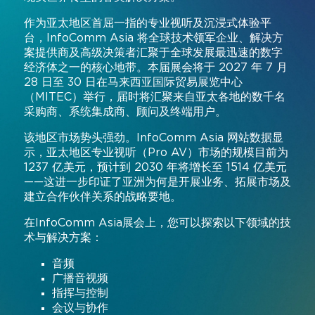
指挥与控制
作为亚太地区首屈一指的专业视听及沉浸式体验平
2026年相册
参展商名录
台，InfoComm Asia 将全球技术领军企业、解决方
会议与协作
案提供商及高级决策者汇聚于全球发展最迅速的数字
展位图
经济体之一的核心地带。本届展会将于 2027 年 7 月
数字标牌
Instagram
Facebook
领英
YouTube
特别活动
28 日至 30 日在马来西亚国际贸易展览中心
（MITEC）举行，届时将汇聚来自亚太各地的数千名
现场活动、娱乐
特邀买家计划
#InfoCommAsia
采购商、系统集成商、顾问及终端用户。
智慧学习空间
#TechMeetsTribe
差旅与签证信息
该地区市场势头强劲。InfoComm Asia 网站数据显
示，亚太地区专业视听（Pro AV）市场的规模目前为
城市规划
InfoComm Asia 新闻稿
1237 亿美元，预计到 2030 年将增长至 1514 亿美元
——这进一步印证了亚洲为何是开展业务、拓展市场及
常见问题解答
建立合作伙伴关系的战略要地。
在InfoComm Asia展会上，您可以探索以下领域的技
术与解决方案：
音频
广播音视频
指挥与控制
会议与协作