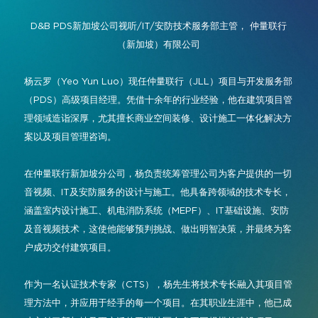
指挥与控制
2026年相册
参展商名录
D&B PDS新加坡公司视听/IT/安防技术服务部主管，
仲量联行
会议与协作
（新加坡）有限公司
展位图
数字标牌
Instagram
Facebook
领英
YouTube
特别活动
杨云罗（Yeo Yun Luo）现任仲量联行（JLL）项目与开发服务部
现场活动、娱乐
（PDS）高级项目经理。凭借十余年的行业经验，他在建筑项目管
特邀买家计划
#InfoCommAsia
理领域造诣深厚，尤其擅长商业空间装修、设计施工一体化解决方
智慧学习空间
#TechMeetsTribe
差旅与签证信息
案以及项目管理咨询。
城市规划
InfoComm Asia 新闻稿
在仲量联行新加坡分公司，杨负责统筹管理公司为客户提供的一切
常见问题解答
音视频、IT及安防服务的设计与施工。他具备跨领域的技术专长，
涵盖室内设计施工、机电消防系统（MEPF）、IT基础设施、安防
及音视频技术，这使他能够预判挑战、做出明智决策，并最终为客
户成功交付建筑项目。
作为一名认证技术专家（CTS），杨先生将技术专长融入其项目管
理方法中，并应用于经手的每一个项目。在其职业生涯中，他已成