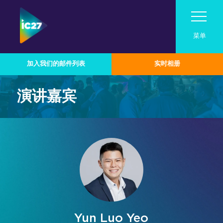
菜单
加入我们的邮件列表
实时相册
参观
演讲嘉宾
展会活动
参观
参展
路演活动
展会活动
关于InfoComm Asia
为何参观
联系我们
行业技术分类
成为2026参展商
Pro AV Connect 马来西亚路演活动
展会日程
亚洲专业音视频市场
峰会日程
2026参展商专区
技术概览
在InfoComm Asia展示您的品牌
亚洲专业音视频案例研究
演讲嘉宾名单
音频
专为企业协作与生产力而设计
加入我们的邮件列表
为何参展
参展商中心
2026演讲者征集
广播音视频
实时、沉浸式与体验式解决方案
Yun Luo Yeo
参展商名录
赞助商与合作伙伴