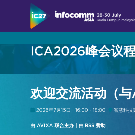
ICA2026峰会议
参观
展会活动
成为2026参展商
关于InfoComm Asia
展会日程
在InfoComm Asia展示您的品牌
为何参观
峰会日程
专为企业协作与生产力而设计
欢迎交流活动（与A
亚洲专业音视频市场
演讲嘉宾名单
实时、沉浸式与体验式解决方案
亚洲专业音视频案例研究
2026演讲者征集
2026年7月15日
16:00 - 18:00
智慧科技
为何参展
加入我们的邮件列表
赞助商与合作伙伴
由 AVIXA 联合主办 | 由 BSS 赞助
加入我们的邮件列表
参展商名录