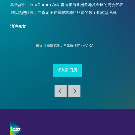
幕致辞中，InfoComm Asia将向来自亚洲各地及全球的与会代表
指挥与控制
2026年相册
参展商名录
致以热烈欢迎，并肯定正在重塑本地区格局的数字化转型浪潮。
会议与协作
展位图
演讲嘉宾
数字标牌
Instagram
Facebook
领英
YouTube
特别活动
现场活动、娱乐
戴夫·拉布斯克斯，首席执行官 - AVIXA
特邀买家计划
#InfoCommAsia
智慧学习空间
#TechMeetsTribe
差旅与签证信息
城市规划
InfoComm Asia 新闻稿
添加到日历
常见问题解答