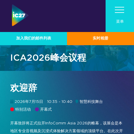
菜单
加入我们的邮件列表
实时相册
参观
ICA2026峰会议程
展会活动
参观
参展
路演活动
展会活动
关于InfoComm Asia
欢迎辞
为何参观
联系我们
行业技术分类
成为2026参展商
Pro AV Connect 马来西亚路演活动
展会日程
亚洲专业音视频市场
2026年7月15日
10:35 - 10:40
智慧科技舞台
峰会日程
2026参展商专区
技术概览
在InfoComm Asia展示您的品牌
特别活动
开幕式
亚洲专业音视频案例研究
演讲嘉宾名单
音频
专为企业协作与生产力而设计
加入我们的邮件列表
为何参展
参展商中心
开幕致辞将正式拉开InfoComm Asia 2026的帷幕，该展会是本
2026演讲者征集
广播音视频
实时、沉浸式与体验式解决方案
参展商名录
地区专业音视频及沉浸式体验解决方案领域的顶级平台。在此次开
赞助商与合作伙伴