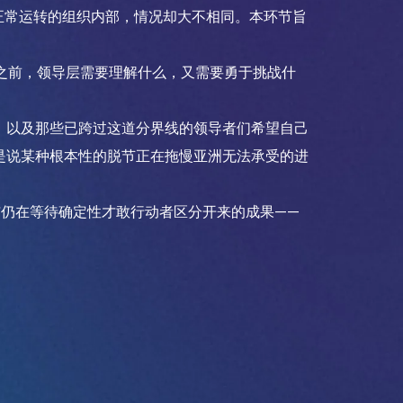
#InfoCommAsia
正常运转的组织内部，情况却大不相同。本环节旨
智慧学习空间
#TechMeetsTribe
#InfoCommAsia
城市规划
#TechMeetsTribe
型之前，领导层需要理解什么，又需要勇于挑战什
，以及那些已跨过这道分界线的领导者们希望自己
是说某种根本性的脱节正在拖慢亚洲无法承受的进
仍在等待确定性才敢行动者区分开来的成果——
Instagram
Facebook
领英
YouTube
#InfoCommAsia
#TechMeetsTribe