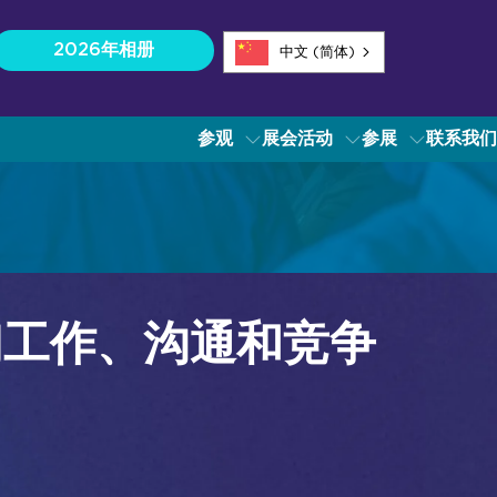
2026年相册
中文 (简体)
参观
展会活动
参展
联系我们
行业技术分类
技术概览
音频
们工作、沟通和竞争
广播音视频
指挥与控制
会议与协作
Instagram
Facebook
领英
YouTube
数字标牌
Instagram
Facebook
领英
YouTube
现场活动、娱乐