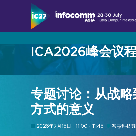
ICA2026峰会议
参观
展会活动
成为2026参展商
关于InfoComm Asia
展会日程
在InfoComm Asia展示您的品牌
为何参观
峰会日程
专为企业协作与生产力而设计
专题讨论：从战略
亚洲专业音视频市场
演讲嘉宾名单
实时、沉浸式与体验式解决方案
方式的意义
亚洲专业音视频案例研究
2026演讲者征集
为何参展
加入我们的邮件列表
2026年7月15日
11:00 - 11:45
智慧科技舞
赞助商与合作伙伴
加入我们的邮件列表
参展商名录