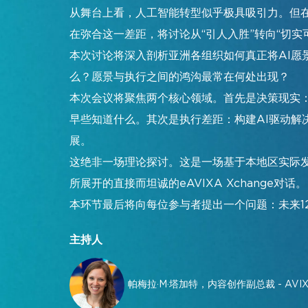
从舞台上看，人工智能转型似乎极具吸引力。但
展位图
在弥合这一差距，将讨论从“引人入胜”转向“切实可
特别活动
本次讨论将深入剖析亚洲各组织如何真正将AI愿
特邀买家计划
么？愿景与执行之间的鸿沟最常在何处出现？
差旅与签证信息
本次会议将聚焦两个核心领域。首先是决策现实
InfoComm Asia 新闻稿
早些知道什么。其次是执行差距：构建AI驱动
常见问题解答
展。
这绝非一场理论探讨。这是一场基于本地区实际
加入我们的邮件列表
所展开的直接而坦诚的eAVIXA Xchange对话。
本环节最后将向每位参与者提出一个问题：未来1
主持人
帕梅拉·M·塔加特，内容创作副总裁 - AVI